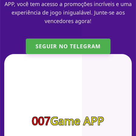
APP, você tem acesso a promoções incríveis e uma
experiência de jogo inigualável. Junte-se aos
vencedores agora!
SEGUIR NO TELEGRAM