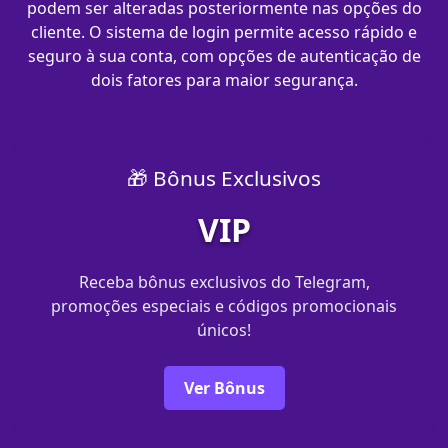
podem ser alteradas posteriormente nas opções do
cliente. O sistema de login permite acesso rápido e
seguro à sua conta, com opções de autenticação de
dois fatores para maior segurança.
🎁 Bônus Exclusivos
VIP
Receba bônus exclusivos do Telegram,
promoções especiais e códigos promocionais
únicos!
Ver Bônus