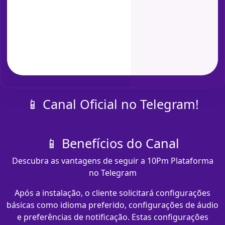
📱 Canal Oficial no Telegram!
📱 Benefícios do Canal
Descubra as vantagens de seguir a 10Pm Plataforma
no Telegram
Após a instalação, o cliente solicitará configurações
básicas como idioma preferido, configurações de áudio
e preferências de notificação. Estas configurações