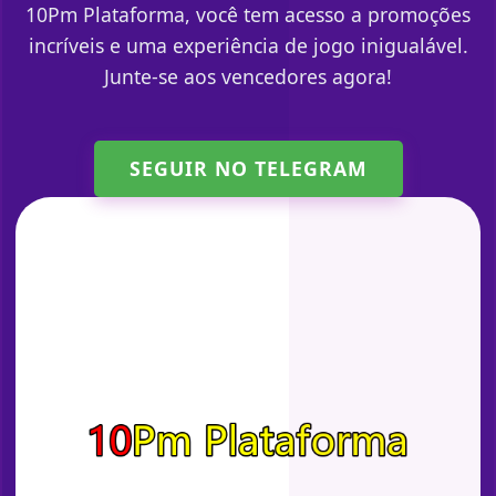
10Pm Plataforma, você tem acesso a promoções
incríveis e uma experiência de jogo inigualável.
Junte-se aos vencedores agora!
SEGUIR NO TELEGRAM