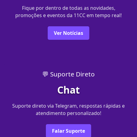
Fique por dentro de todas as novidades,
promoções e eventos da 11CC em tempo real!
Ver Notícias
💬 Suporte Direto
Chat
Suporte direto via Telegram, respostas rápidas e
atendimento personalizado!
Falar Suporte