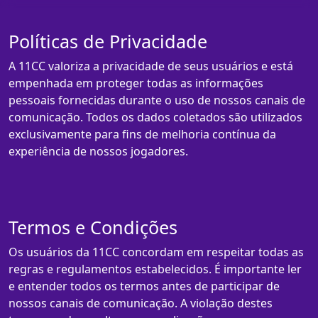
Políticas de Privacidade
A 11CC valoriza a privacidade de seus usuários e está
empenhada em proteger todas as informações
pessoais fornecidas durante o uso de nossos canais de
comunicação. Todos os dados coletados são utilizados
exclusivamente para fins de melhoria contínua da
experiência de nossos jogadores.
Termos e Condições
Os usuários da 11CC concordam em respeitar todas as
regras e regulamentos estabelecidos. É importante ler
e entender todos os termos antes de participar de
nossos canais de comunicação. A violação destes