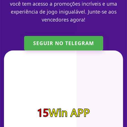
você tem acesso a promoções incríveis e uma
experiência de jogo inigualável. Junte-se aos
vencedores agora!
SEGUIR NO TELEGRAM