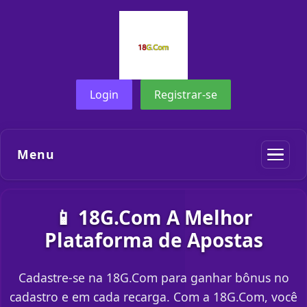
Login
Registrar-se
Menu
📱 18G.Com A Melhor
Plataforma de Apostas
Cadastre-se na 18G.Com para ganhar bônus no
cadastro e em cada recarga. Com a 18G.Com, você