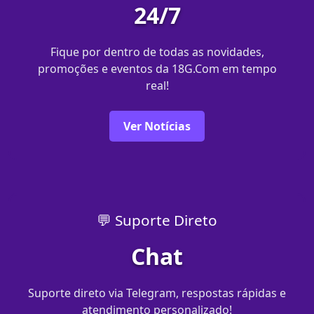
24/7
Fique por dentro de todas as novidades,
promoções e eventos da 18G.Com em tempo
real!
Ver Notícias
💬 Suporte Direto
Chat
Suporte direto via Telegram, respostas rápidas e
atendimento personalizado!