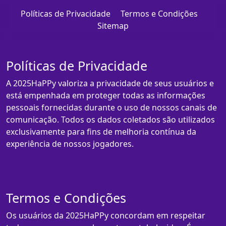
Políticas de Privacidade
Termos e Condições
Sitemap
Políticas de Privacidade
A 2025HaPPy valoriza a privacidade de seus usuários e
está empenhada em proteger todas as informações
pessoais fornecidas durante o uso de nossos canais de
comunicação. Todos os dados coletados são utilizados
exclusivamente para fins de melhoria contínua da
experiência de nossos jogadores.
Termos e Condições
Os usuários da 2025HaPPy concordam em respeitar