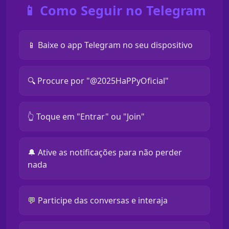
📱 Como Seguir no Telegram
📱 Baixe o app Telegram no seu dispositivo
🔍 Procure por "@2025HaPPyOficial"
👆 Toque em "Entrar" ou "Join"
🔔 Ative as notificações para não perder
nada
💬 Participe das conversas e interaja