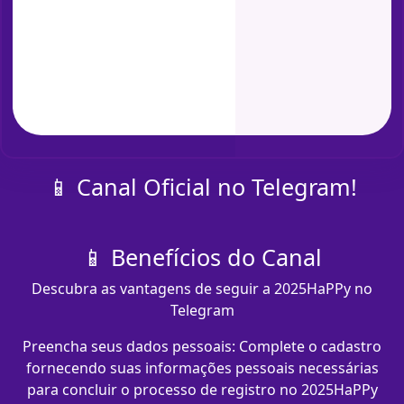
📱 Canal Oficial no Telegram!
📱 Benefícios do Canal
Descubra as vantagens de seguir a 2025HaPPy no
Telegram
Preencha seus dados pessoais: Complete o cadastro
fornecendo suas informações pessoais necessárias
para concluir o processo de registro no 2025HaPPy