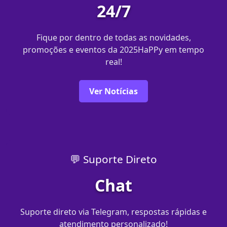
24/7
Fique por dentro de todas as novidades,
promoções e eventos da 2025HaPPy em tempo
real!
Ver Notícias
💬 Suporte Direto
Chat
Suporte direto via Telegram, respostas rápidas e
atendimento personalizado!