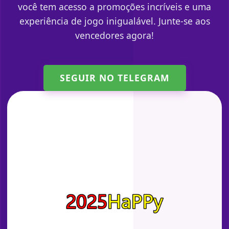
você tem acesso a promoções incríveis e uma
experiência de jogo inigualável. Junte-se aos
vencedores agora!
SEGUIR NO TELEGRAM