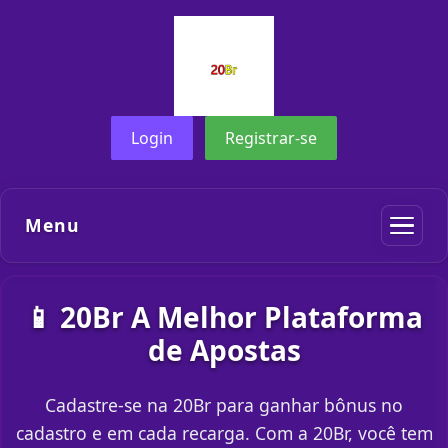
Login
Registrar-se
Menu
📱 20Br A Melhor Plataforma
de Apostas
Cadastre-se na 20Br para ganhar bônus no
cadastro e em cada recarga. Com a 20Br, você tem