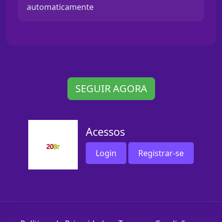
automaticamente
SEGUIR AGORA
Acessos
Login
Registrar-se