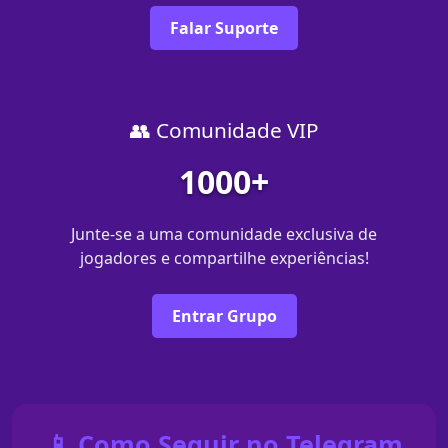
Falar Suporte
👥 Comunidade VIP
1000+
Junte-se a uma comunidade exclusiva de
jogadores e compartilhe experiências!
Entrar Grupo
📱 Como Seguir no Telegram