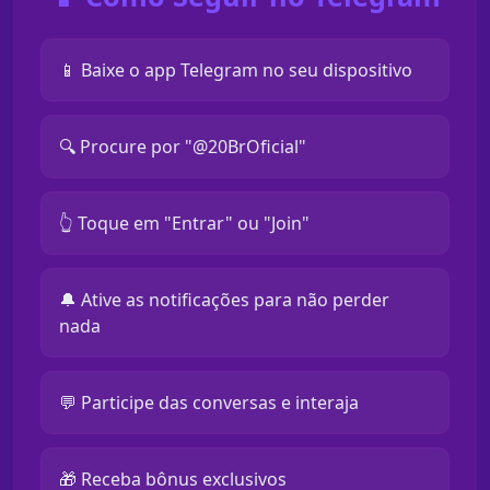
📱 Baixe o app Telegram no seu dispositivo
🔍 Procure por "@20BrOficial"
👆 Toque em "Entrar" ou "Join"
🔔 Ative as notificações para não perder
nada
💬 Participe das conversas e interaja
🎁 Receba bônus exclusivos