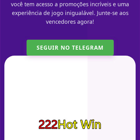
você tem acesso a promoções incríveis e uma
experiência de jogo inigualável. Junte-se aos
vencedores agora!
SEGUIR NO TELEGRAM