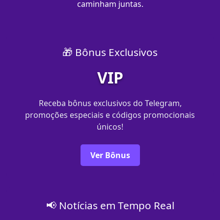
caminham juntas.
🎁 Bônus Exclusivos
VIP
Receba bônus exclusivos do Telegram,
promoções especiais e códigos promocionais
únicos!
Ver Bônus
📢 Notícias em Tempo Real