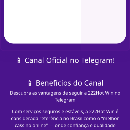
📱 Canal Oficial no Telegram!
📱 Benefícios do Canal
Descubra as vantagens de seguir a 222Hot Win no
Telegram
Com serviços seguros e estáveis, a 222Hot Win é
considerada referência no Brasil como o “melhor
cassino online” — onde confiança e qualidade