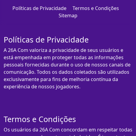
Políticas de Privacidade
Termos e Condições
Sitemap
Políticas de Privacidade
A 26A Com valoriza a privacidade de seus usuários e
está empenhada em proteger todas as informações
pessoais fornecidas durante o uso de nossos canais de
comunicação. Todos os dados coletados são utilizados
exclusivamente para fins de melhoria contínua da
experiência de nossos jogadores.
Termos e Condições
Os usuários da 26A Com concordam em respeitar todas