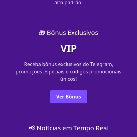
alto padrão.
🎁 Bônus Exclusivos
VIP
Receba bônus exclusivos do Telegram,
promoções especiais e códigos promocionais
únicos!
Ver Bônus
📢 Notícias em Tempo Real