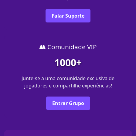
Falar Suporte
👥 Comunidade VIP
1000+
Junte-se a uma comunidade exclusiva de
jogadores e compartilhe experiências!
Entrar Grupo