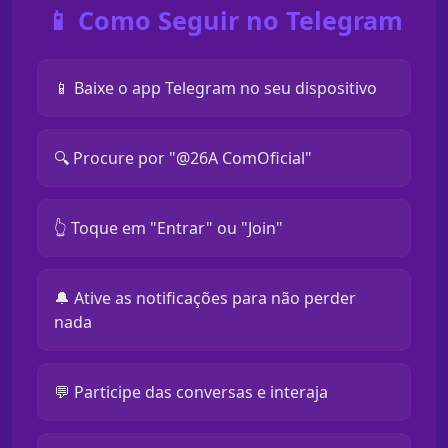
📱 Como Seguir no Telegram
📱 Baixe o app Telegram no seu dispositivo
🔍 Procure por "@26A ComOficial"
👆 Toque em "Entrar" ou "Join"
🔔 Ative as notificações para não perder
nada
💬 Participe das conversas e interaja