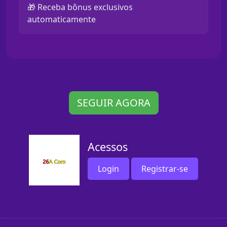
🎁 Receba bônus exclusivos
automaticamente
SEGUIR AGORA
Acessos
Login
Registrar-se