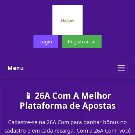
Login
Registrar-se
Menu
📱 26A Com A Melhor
Plataforma de Apostas
Cadastre-se na 26A Com para ganhar bônus no
cadastro e em cada recarga. Com a 26A Com, você