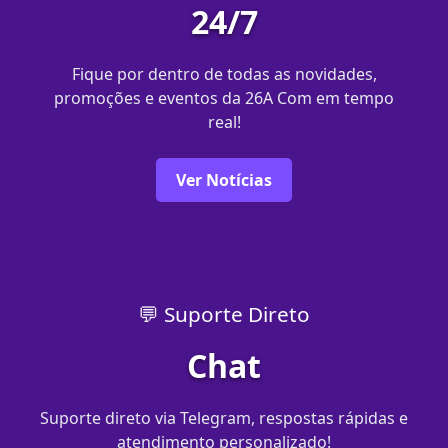
24/7
Fique por dentro de todas as novidades,
promoções e eventos da 26A Com em tempo
real!
Ver Notícias
💬 Suporte Direto
Chat
Suporte direto via Telegram, respostas rápidas e
atendimento personalizado!