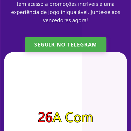
tem acesso a promoções incríveis e uma
experiência de jogo inigualável. Junte-se aos
vencedores agora!
SEGUIR NO TELEGRAM