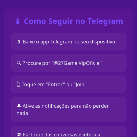
📱 Como Seguir no Telegram
📱 Baixe o app Telegram no seu dispositivo
🔍 Procure por "@27Game VipOficial"
👆 Toque em "Entrar" ou "Join"
🔔 Ative as notificações para não perder
nada
💬 Participe das conversas e interaja