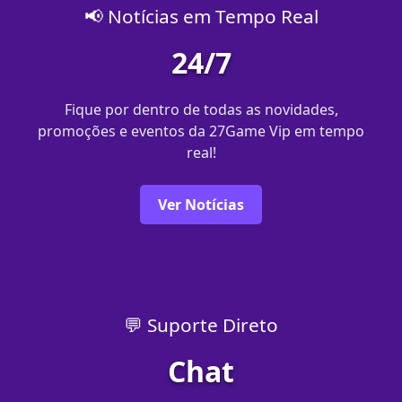
📢 Notícias em Tempo Real
24/7
Fique por dentro de todas as novidades,
promoções e eventos da 27Game Vip em tempo
real!
Ver Notícias
💬 Suporte Direto
Chat