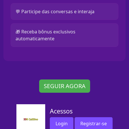
💬 Participe das conversas e interaja
🎁 Receba bônus exclusivos
automaticamente
SEGUIR AGORA
Acessos
Login
Registrar-se