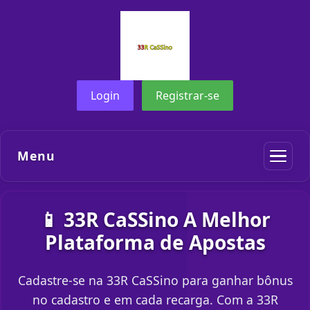
Login
Registrar-se
Menu
📱 33R CaSSino A Melhor
Plataforma de Apostas
Cadastre-se na 33R CaSSino para ganhar bônus
no cadastro e em cada recarga. Com a 33R