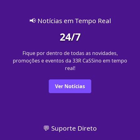
📢 Notícias em Tempo Real
24/7
Fique por dentro de todas as novidades,
promoções e eventos da 33R CaSSino em tempo
real!
Ver Notícias
💬 Suporte Direto