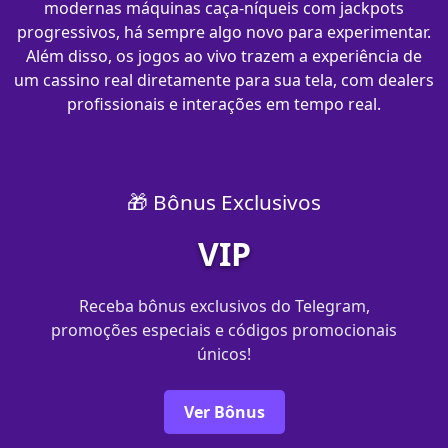
modernas máquinas caça-níqueis com jackpots
progressivos, há sempre algo novo para experimentar.
Além disso, os jogos ao vivo trazem a experiência de
um cassino real diretamente para sua tela, com dealers
profissionais e interações em tempo real.
🎁 Bônus Exclusivos
VIP
Receba bônus exclusivos do Telegram,
promoções especiais e códigos promocionais
únicos!
Ver Bônus