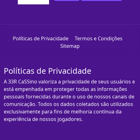
Políticas de Privacidade
Termos e Condições
Sitemap
Políticas de Privacidade
A 33R CaSSino valoriza a privacidade de seus usuários e
está empenhada em proteger todas as informações
pessoais fornecidas durante o uso de nossos canais de
comunicação. Todos os dados coletados são utilizados
exclusivamente para fins de melhoria contínua da
experiência de nossos jogadores.