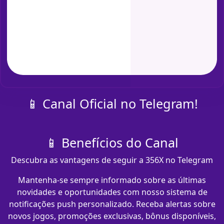
📱 Canal Oficial no Telegram!
📱 Benefícios do Canal
Descubra as vantagens de seguir a 356X no Telegram
Mantenha-se sempre informado sobre as últimas
novidades e oportunidades com nosso sistema de
notificações push personalizado. Receba alertas sobre
novos jogos, promoções exclusivas, bônus disponíveis,