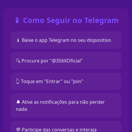
📱 Como Seguir no Telegram
📱 Baixe o app Telegram no seu dispositivo
🔍 Procure por "@356XOficial"
👆 Toque em "Entrar" ou "Join"
🔔 Ative as notificações para não perder
nada
💬 Participe das conversas e interaja