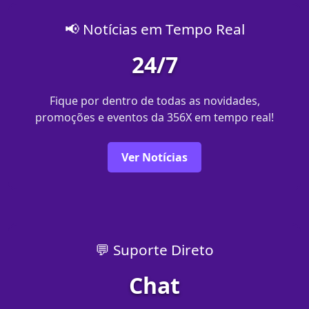
📢 Notícias em Tempo Real
24/7
Fique por dentro de todas as novidades,
promoções e eventos da 356X em tempo real!
Ver Notícias
💬 Suporte Direto
Chat