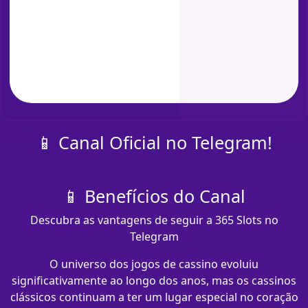
📱 Canal Oficial no Telegram!
📱 Benefícios do Canal
Descubra as vantagens de seguir a 365 Slots no
Telegram
O universo dos jogos de cassino evoluiu
significativamente ao longo dos anos, mas os cassinos
clássicos continuam a ter um lugar especial no coração