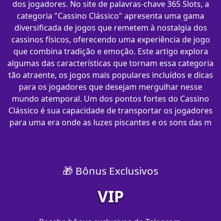
dos jogadores. No site de palavras-chave 365 Slots, a
categoria "Cassino Clássico" apresenta uma gama
diversificada de jogos que remetem à nostalgia dos
cassinos físicos, oferecendo uma experiência de jogo
que combina tradição e emoção. Este artigo explora
algumas das características que tornam essa categoria
tão atraente, os jogos mais populares incluídos e dicas
para os jogadores que desejam mergulhar nesse
mundo atemporal. Um dos pontos fortes do Cassino
Clássico é sua capacidade de transportar os jogadores
para uma era onde as luzes piscantes e os sons das m
🎁 Bônus Exclusivos
VIP