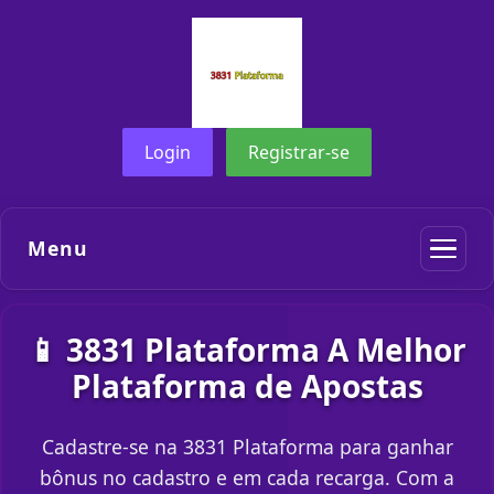
Login
Registrar-se
Menu
📱 3831 Plataforma A Melhor
Plataforma de Apostas
Cadastre-se na 3831 Plataforma para ganhar
bônus no cadastro e em cada recarga. Com a