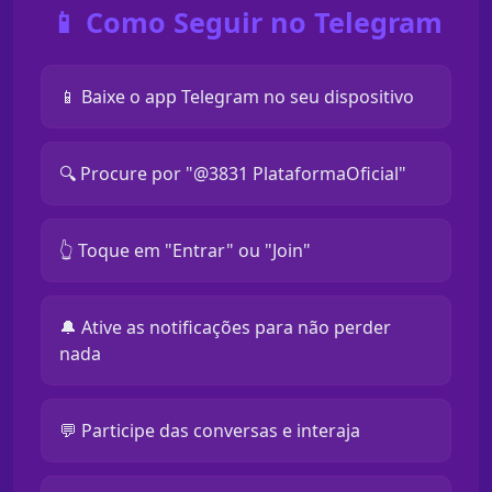
📱 Como Seguir no Telegram
📱 Baixe o app Telegram no seu dispositivo
🔍 Procure por "@3831 PlataformaOficial"
👆 Toque em "Entrar" ou "Join"
🔔 Ative as notificações para não perder
nada
💬 Participe das conversas e interaja