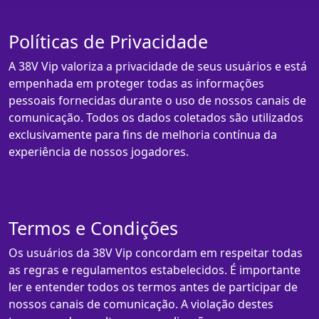
Políticas de Privacidade
A 38V Vip valoriza a privacidade de seus usuários e está
empenhada em proteger todas as informações
pessoais fornecidas durante o uso de nossos canais de
comunicação. Todos os dados coletados são utilizados
exclusivamente para fins de melhoria contínua da
experiência de nossos jogadores.
Termos e Condições
Os usuários da 38V Vip concordam em respeitar todas
as regras e regulamentos estabelecidos. É importante
ler e entender todos os termos antes de participar de
nossos canais de comunicação. A violação destes