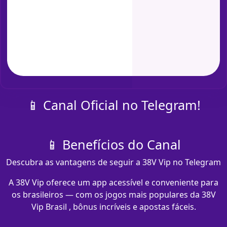
📱 Canal Oficial no Telegram!
📱 Benefícios do Canal
Descubra as vantagens de seguir a 38V Vip no Telegram
A 38V Vip oferece um app acessível e conveniente para
os brasileiros — com os jogos mais populares da 38V
Vip Brasil , bônus incríveis e apostas fáceis.