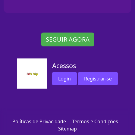
SEGUIR AGORA
Acessos
Login
Registrar-se
Políticas de Privacidade
Termos e Condições
Sitemap