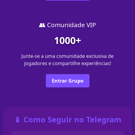
👥 Comunidade VIP
1000+
Junte-se a uma comunidade exclusiva de
jogadores e compartilhe experiências!
Entrar Grupo
📱 Como Seguir no Telegram