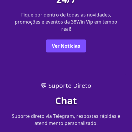
Fique por dentro de todas as novidades,
promoções e eventos da 38Win Vip em tempo
real!
Ver Notícias
💬 Suporte Direto
Chat
Suporte direto via Telegram, respostas rápidas e
atendimento personalizado!