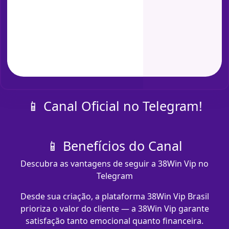
📱 Canal Oficial no Telegram!
📱 Benefícios do Canal
Descubra as vantagens de seguir a 38Win Vip no
Telegram
Desde sua criação, a plataforma 38Win Vip Brasil
prioriza o valor do cliente — a 38Win Vip garante
satisfação tanto emocional quanto financeira.