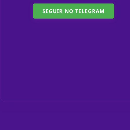
SEGUIR NO TELEGRAM