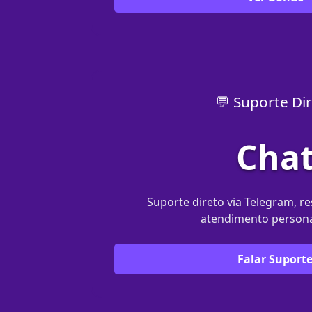
💬 Suporte Di
Cha
Suporte direto via Telegram, r
atendimento persona
Falar Suport