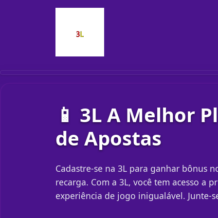
📱 3L A Melhor P
de Apostas
Cadastre-se na 3L para ganhar bônus n
recarga. Com a 3L, você tem acesso a p
experiência de jogo inigualável. Junte-