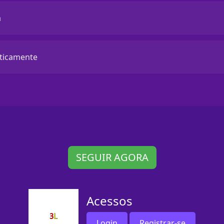
a
aticamente
SEGUIR AGORA
Acessos
Login
Registrar-se