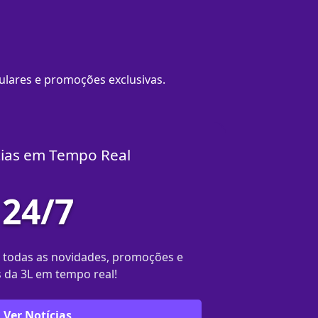
pulares e promoções exclusivas.
cias em Tempo Real
24/7
e todas as novidades, promoções e
 da 3L em tempo real!
Ver Notícias