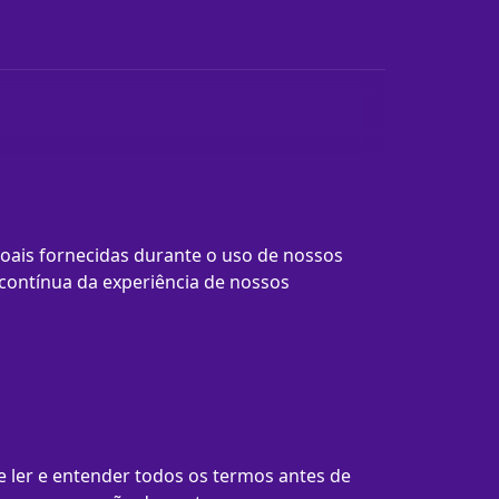
oais fornecidas durante o uso de nossos
 contínua da experiência de nossos
 ler e entender todos os termos antes de