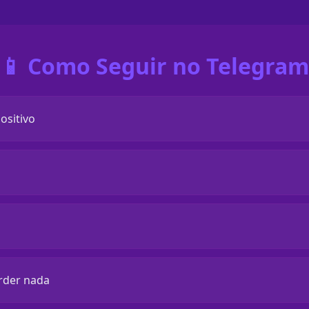
📱 Como Seguir no Telegram
ositivo
erder nada