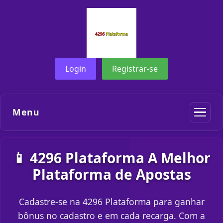
Login
Registrar-se
Menu
📱 4296 Plataforma A Melhor
Plataforma de Apostas
Cadastre-se na 4296 Plataforma para ganhar
bônus no cadastro e em cada recarga. Com a