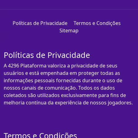
Políticas de Privacidade
Termos e Condições
Sitemap
Políticas de Privacidade
A 4296 Plataforma valoriza a privacidade de seus
usuários e está empenhada em proteger todas as
informações pessoais fornecidas durante o uso de
nossos canais de comunicação. Todos os dados
coletados são utilizados exclusivamente para fins de
melhoria contínua da experiência de nossos jogadores.
Termos e Condições