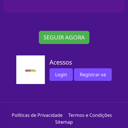
SEGUIR AGORA
Acessos
Login
Registrar-se
Políticas de Privacidade
Termos e Condições
Sitemap