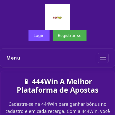
Login
Registrar-se
Menu
📱 444Win A Melhor
Plataforma de Apostas
Cadastre-se na 444Win para ganhar bônus no
cadastro e em cada recarga. Com a 444Win, você