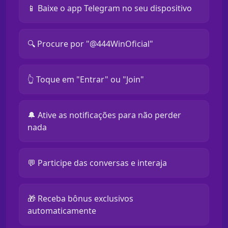
📱 Baixe o app Telegram no seu dispositivo
🔍 Procure por "@444WinOficial"
👆 Toque em "Entrar" ou "Join"
🔔 Ative as notificações para não perder
nada
💬 Participe das conversas e interaja
🎁 Receba bônus exclusivos
automaticamente