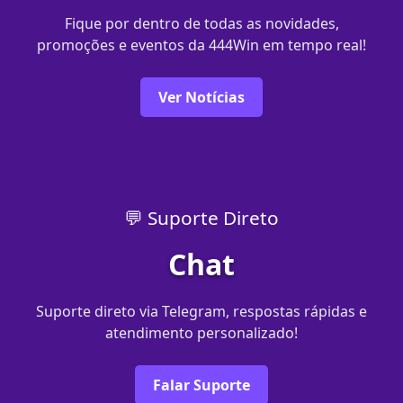
Fique por dentro de todas as novidades,
promoções e eventos da 444Win em tempo real!
Ver Notícias
💬 Suporte Direto
Chat
Suporte direto via Telegram, respostas rápidas e
atendimento personalizado!
Falar Suporte