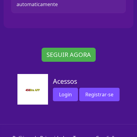
automaticamente
SEGUIR AGORA
Acessos
Login
Registrar-se