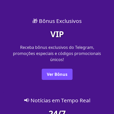
🎁 Bônus Exclusivos
VIP
Receba bônus exclusivos do Telegram,
promoções especiais e códigos promocionais
únicos!
Ver Bônus
📢 Notícias em Tempo Real
24/7