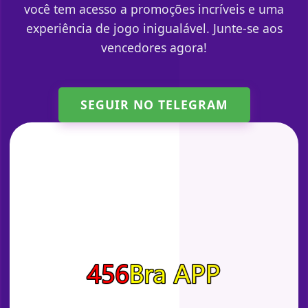
você tem acesso a promoções incríveis e uma
experiência de jogo inigualável. Junte-se aos
vencedores agora!
SEGUIR NO TELEGRAM