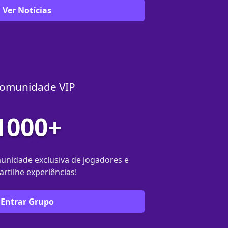
Ver Notícias
Comunidade VIP
1000+
unidade exclusiva de jogadores e
rtilhe experiências!
Entrar Grupo