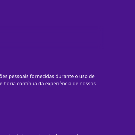
ões pessoais fornecidas durante o uso de
elhoria contínua da experiência de nossos