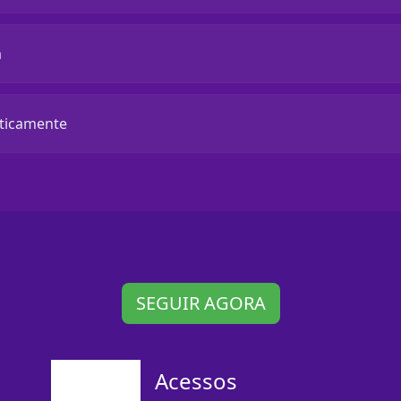
a
aticamente
SEGUIR AGORA
Acessos