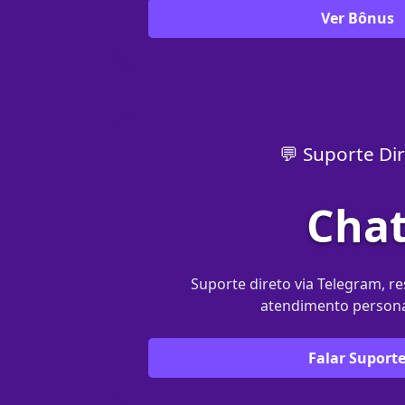
Ver Bônus
💬 Suporte Di
Cha
Suporte direto via Telegram, r
atendimento persona
Falar Suport