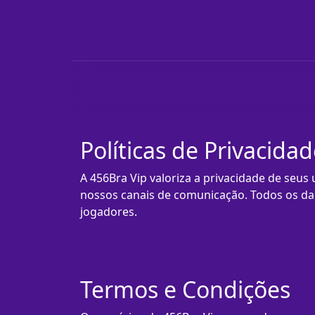
Políticas de Privacida
A 456Bra Vip valoriza a privacidade de seu
nossos canais de comunicação. Todos os dad
jogadores.
Termos e Condições