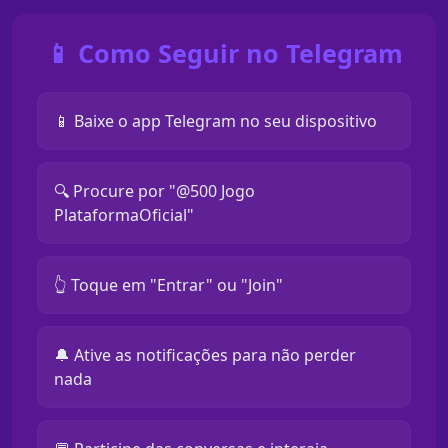
📱 Como Seguir no Telegram
📱 Baixe o app Telegram no seu dispositivo
🔍 Procure por "@500 Jogo
PlataformaOficial"
👆 Toque em "Entrar" ou "Join"
🔔 Ative as notificações para não perder
nada