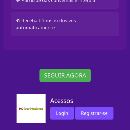
💬 Participe das conversas e interaja
🎁 Receba bônus exclusivos
automaticamente
SEGUIR AGORA
Acessos
Login
Registrar-se