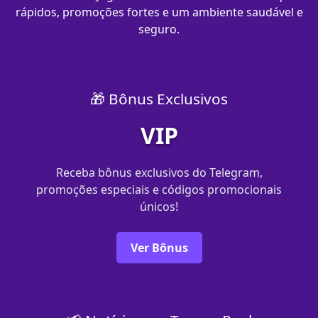
rápidos, promoções fortes e um ambiente saudável e
seguro.
🎁 Bônus Exclusivos
VIP
Receba bônus exclusivos do Telegram,
promoções especiais e códigos promocionais
únicos!
Ver Bônus