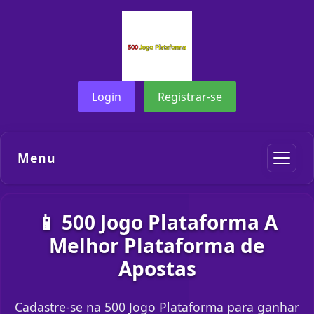
Login
Registrar-se
Menu
📱 500 Jogo Plataforma A
Melhor Plataforma de
Apostas
Cadastre-se na 500 Jogo Plataforma para ganhar