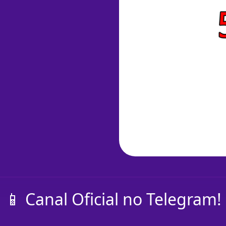
📱 Canal Oficial no Telegram!