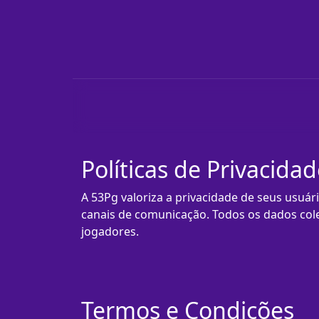
Políticas de Privacida
A 53Pg valoriza a privacidade de seus usuá
canais de comunicação. Todos os dados cole
jogadores.
Termos e Condições