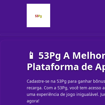
📱 53Pg A Melho
Plataforma de A
Cadastre-se na 53Pg para ganhar bônus
recarga. Com a 53Pg, você tem acesso a
uma experiência de jogo inigualável. J
agora!