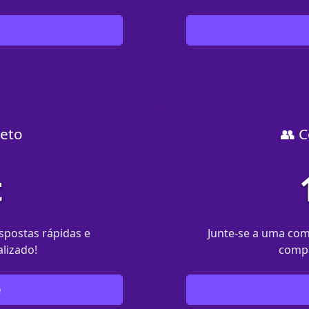
reto
👥 
t
espostas rápidas e
Junte-se a uma com
lizado!
compa
e