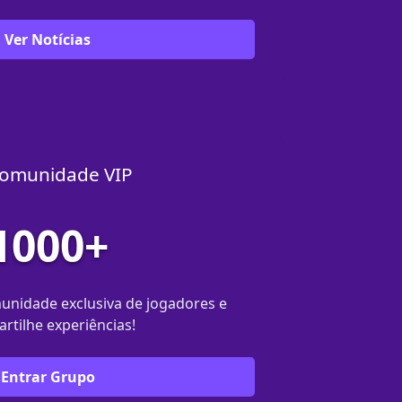
Ver Notícias
Comunidade VIP
1000+
unidade exclusiva de jogadores e
rtilhe experiências!
Entrar Grupo