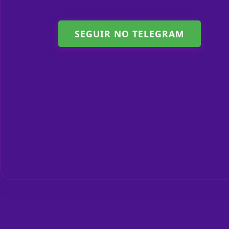
SEGUIR NO TELEGRAM