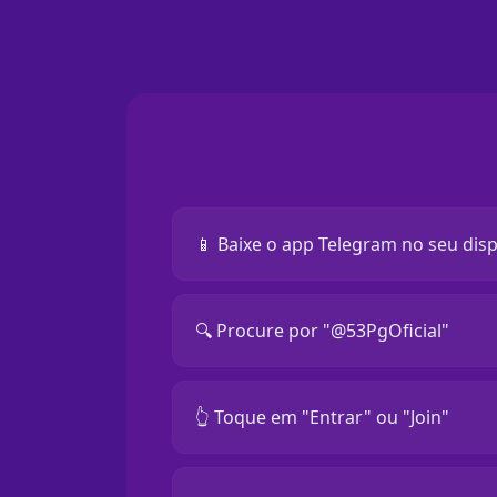
📱 Baixe o app Telegram no seu disp
🔍 Procure por "@53PgOficial"
👆 Toque em "Entrar" ou "Join"