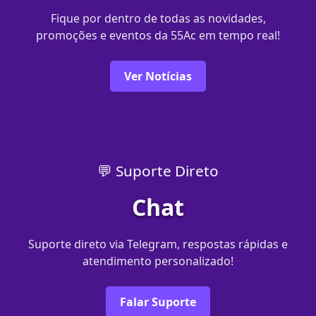
Fique por dentro de todas as novidades,
promoções e eventos da 55Ac em tempo real!
Ver Notícias
💬 Suporte Direto
Chat
Suporte direto via Telegram, respostas rápidas e
atendimento personalizado!
Falar Suporte