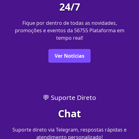
24/7
Fique por dentro de todas as novidades,
promoções e eventos da 56755 Plataforma em
tempo real!
Ver Notícias
💬 Suporte Direto
Chat
Suporte direto via Telegram, respostas rápidas e
atendimento personalizado!