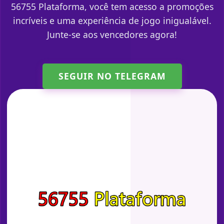
56755 Plataforma, você tem acesso a promoções
incríveis e uma experiência de jogo inigualável.
Junte-se aos vencedores agora!
SEGUIR NO TELEGRAM