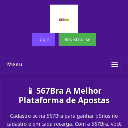
Login
Registrar-se
Menu
📱 567Bra A Melhor
Plataforma de Apostas
Cadastre-se na 567Bra para ganhar bônus no
cadastro e em cada recarga. Com a 567Bra, você