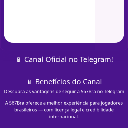
📱 Canal Oficial no Telegram!
📱 Benefícios do Canal
Descubra as vantagens de seguir a 567Bra no Telegram
A 567Bra oferece a melhor experiência para jogadores
brasileiros — com licença legal e credibilidade
internacional.