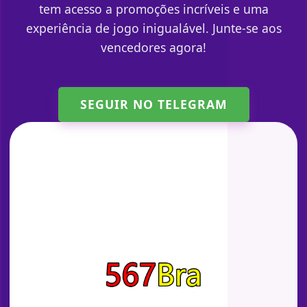
tem acesso a promoções incríveis e uma
experiência de jogo inigualável. Junte-se aos
vencedores agora!
SEGUIR NO TELEGRAM