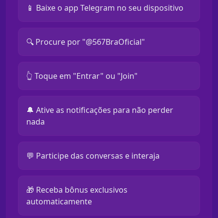
📱 Baixe o app Telegram no seu dispositivo
🔍 Procure por "@567BraOficial"
👆 Toque em "Entrar" ou "Join"
🔔 Ative as notificações para não perder
nada
💬 Participe das conversas e interaja
🎁 Receba bônus exclusivos
automaticamente