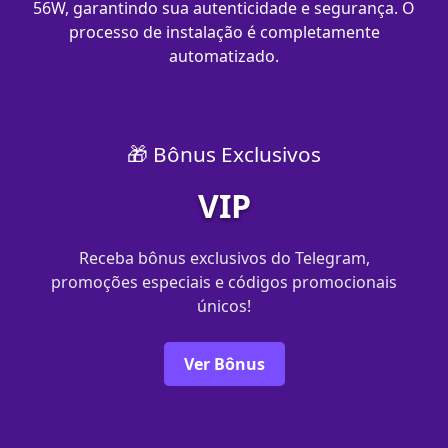
56W, garantindo sua autenticidade e segurança. O
processo de instalação é completamente
automatizado.
🎁 Bônus Exclusivos
VIP
Receba bônus exclusivos do Telegram,
promoções especiais e códigos promocionais
únicos!
Ver Bônus