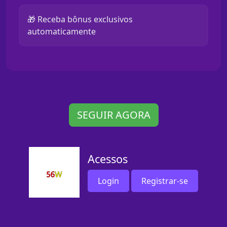
🎁 Receba bônus exclusivos
automaticamente
SEGUIR AGORA
Acessos
Login
Registrar-se