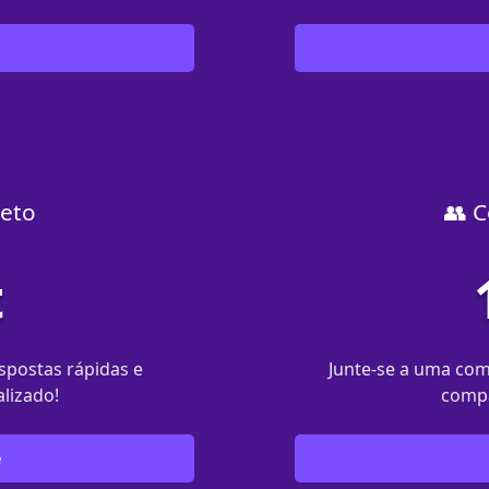
reto
👥 
t
espostas rápidas e
Junte-se a uma com
lizado!
compa
e