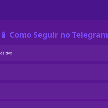
📱 Como Seguir no Telegram
ositivo