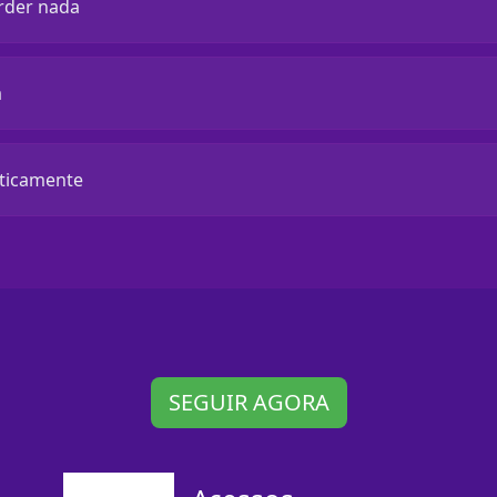
erder nada
a
aticamente
SEGUIR AGORA