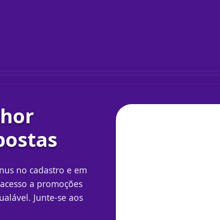
lhor
postas
nus no cadastro e em
 acesso a promoções
ualável. Junte-se aos