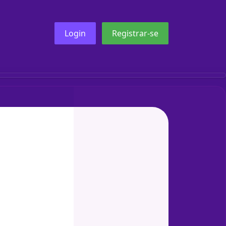
Login
Registrar-se