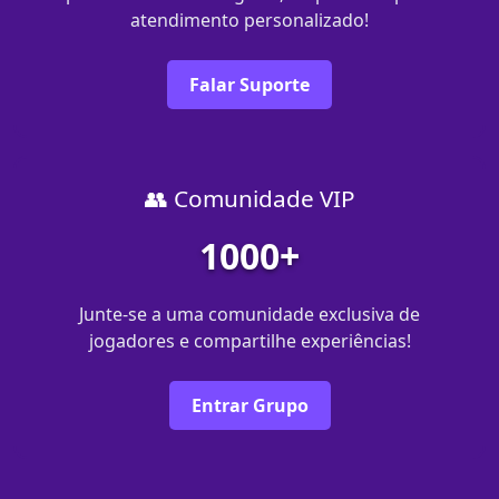
atendimento personalizado!
Falar Suporte
👥 Comunidade VIP
1000+
Junte-se a uma comunidade exclusiva de
jogadores e compartilhe experiências!
Entrar Grupo