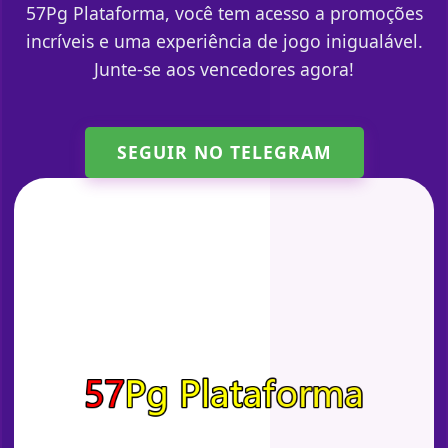
57Pg Plataforma, você tem acesso a promoções
incríveis e uma experiência de jogo inigualável.
Junte-se aos vencedores agora!
SEGUIR NO TELEGRAM