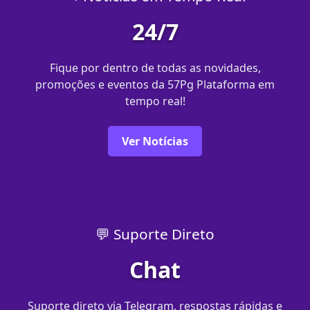
24/7
Fique por dentro de todas as novidades,
promoções e eventos da 57Pg Plataforma em
tempo real!
Ver Notícias
💬 Suporte Direto
Chat
Suporte direto via Telegram, respostas rápidas e