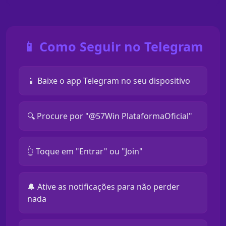
📱 Como Seguir no Telegram
📱 Baixe o app Telegram no seu dispositivo
🔍 Procure por "@57Win PlataformaOficial"
👆 Toque em "Entrar" ou "Join"
🔔 Ative as notificações para não perder
nada