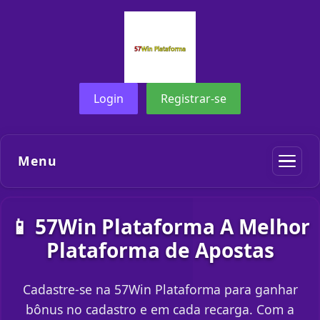
Login
Registrar-se
Menu
📱 57Win Plataforma A Melhor
Plataforma de Apostas
Cadastre-se na 57Win Plataforma para ganhar
bônus no cadastro e em cada recarga. Com a