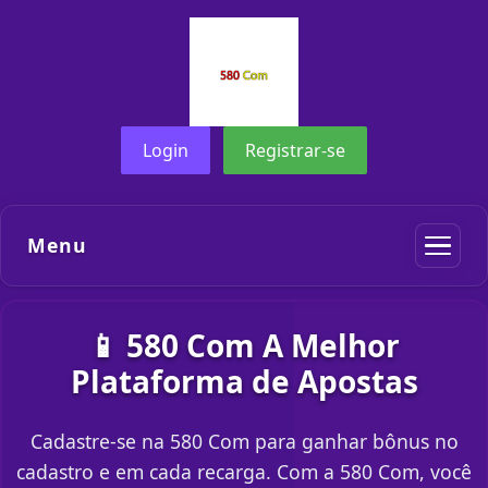
Login
Registrar-se
Menu
📱 580 Com A Melhor
Plataforma de Apostas
Cadastre-se na 580 Com para ganhar bônus no
cadastro e em cada recarga. Com a 580 Com, você