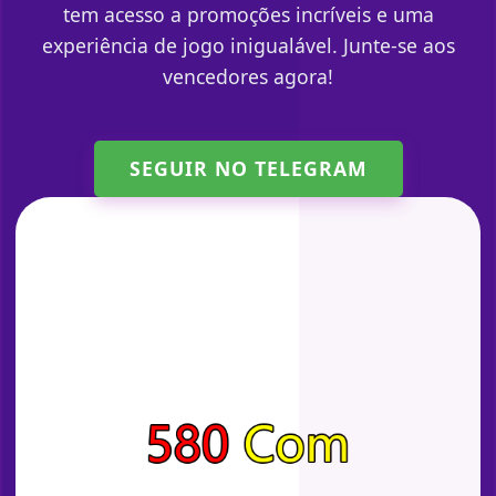
tem acesso a promoções incríveis e uma
experiência de jogo inigualável. Junte-se aos
vencedores agora!
SEGUIR NO TELEGRAM