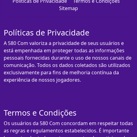
Políticas de Privacidade
Termos e Condições
Sitemap
Políticas de Privacidade
A 580 Com valoriza a privacidade de seus usuários e
está empenhada em proteger todas as informações
pessoais fornecidas durante o uso de nossos canais de
comunicação. Todos os dados coletados são utilizados
exclusivamente para fins de melhoria contínua da
experiência de nossos jogadores.
Termos e Condições
Os usuários da 580 Com concordam em respeitar todas
as regras e regulamentos estabelecidos. É importante