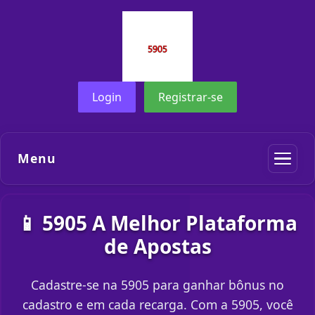
Login
Registrar-se
Menu
📱 5905 A Melhor Plataforma
de Apostas
Cadastre-se na 5905 para ganhar bônus no
cadastro e em cada recarga. Com a 5905, você