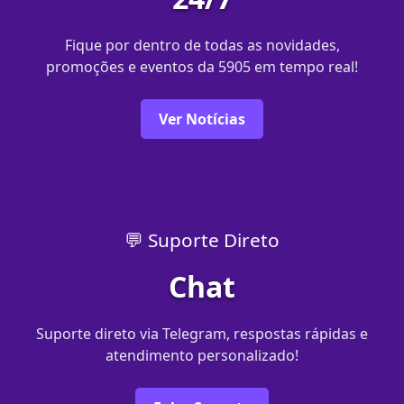
Fique por dentro de todas as novidades,
promoções e eventos da 5905 em tempo real!
Ver Notícias
💬 Suporte Direto
Chat
Suporte direto via Telegram, respostas rápidas e
atendimento personalizado!