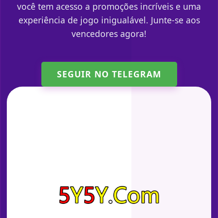
você tem acesso a promoções incríveis e uma
experiência de jogo inigualável. Junte-se aos
vencedores agora!
SEGUIR NO TELEGRAM