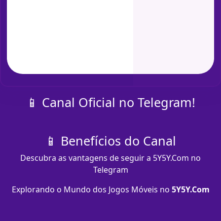
📱 Canal Oficial no Telegram!
📱 Benefícios do Canal
Descubra as vantagens de seguir a 5Y5Y.Com no
Telegram
Explorando o Mundo dos Jogos Móveis no
5Y5Y.Com