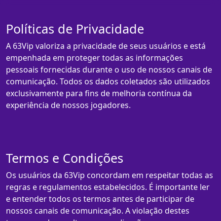
Políticas de Privacidade
A 63Vip valoriza a privacidade de seus usuários e está
empenhada em proteger todas as informações
pessoais fornecidas durante o uso de nossos canais de
comunicação. Todos os dados coletados são utilizados
exclusivamente para fins de melhoria contínua da
experiência de nossos jogadores.
Termos e Condições
Os usuários da 63Vip concordam em respeitar todas as
regras e regulamentos estabelecidos. É importante ler
e entender todos os termos antes de participar de
nossos canais de comunicação. A violação destes