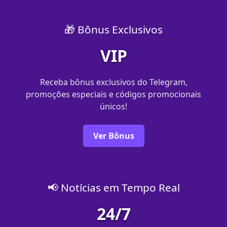
🎁 Bônus Exclusivos
VIP
Receba bônus exclusivos do Telegram,
promoções especiais e códigos promocionais
únicos!
Ver Bônus
📢 Notícias em Tempo Real
24/7