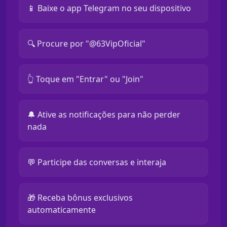
📱 Baixe o app Telegram no seu dispositivo
🔍 Procure por "@63VipOficial"
👆 Toque em "Entrar" ou "Join"
🔔 Ative as notificações para não perder
nada
💬 Participe das conversas e interaja
🎁 Receba bônus exclusivos
automaticamente