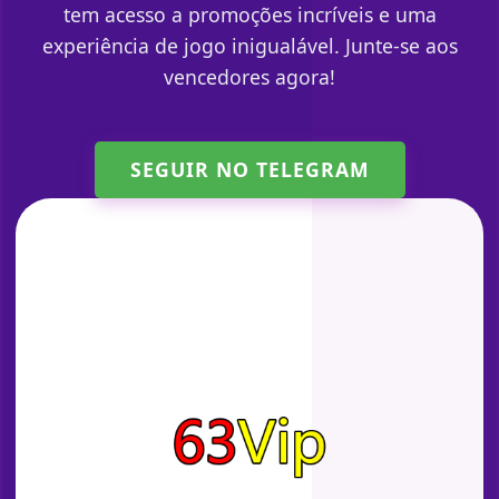
tem acesso a promoções incríveis e uma
experiência de jogo inigualável. Junte-se aos
vencedores agora!
SEGUIR NO TELEGRAM