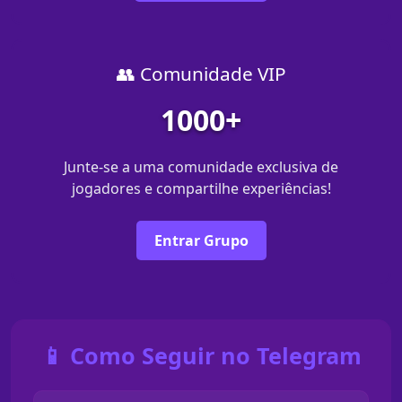
👥 Comunidade VIP
1000+
Junte-se a uma comunidade exclusiva de
jogadores e compartilhe experiências!
Entrar Grupo
📱 Como Seguir no Telegram