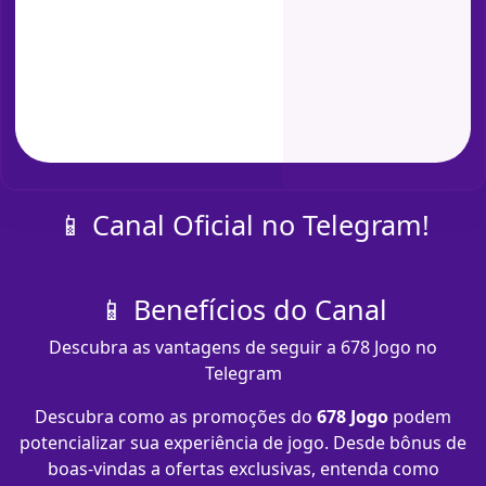
📱 Canal Oficial no Telegram!
📱 Benefícios do Canal
Descubra as vantagens de seguir a 678 Jogo no
Telegram
Descubra como as promoções do
678 Jogo
podem
potencializar sua experiência de jogo. Desde bônus de
boas-vindas a ofertas exclusivas, entenda como