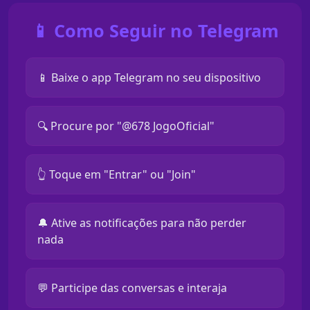
📱 Como Seguir no Telegram
📱 Baixe o app Telegram no seu dispositivo
🔍 Procure por "@678 JogoOficial"
👆 Toque em "Entrar" ou "Join"
🔔 Ative as notificações para não perder
nada
💬 Participe das conversas e interaja