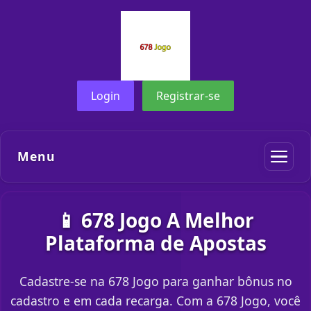
Login
Registrar-se
Menu
📱 678 Jogo A Melhor
Plataforma de Apostas
Cadastre-se na 678 Jogo para ganhar bônus no
cadastro e em cada recarga. Com a 678 Jogo, você