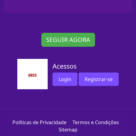
SEGUIR AGORA
Acessos
Login
Registrar-se
Políticas de Privacidade
Termos e Condições
Sitemap