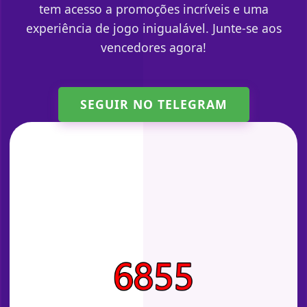
tem acesso a promoções incríveis e uma
experiência de jogo inigualável. Junte-se aos
vencedores agora!
SEGUIR NO TELEGRAM