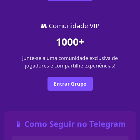
👥 Comunidade VIP
1000+
Junte-se a uma comunidade exclusiva de
jogadores e compartilhe experiências!
Entrar Grupo
📱 Como Seguir no Telegram