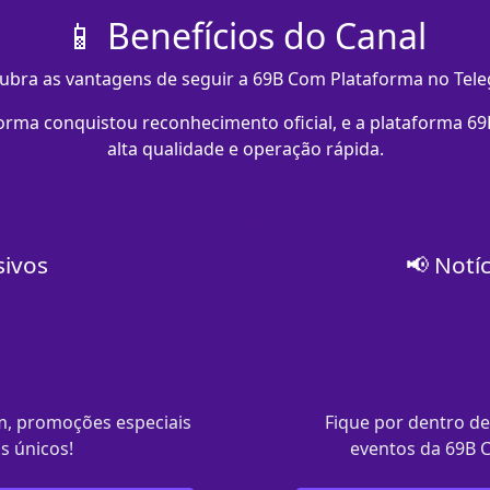
📱 Benefícios do Canal
ubra as vantagens de seguir a 69B Com Plataforma no Tel
rma conquistou reconhecimento oficial, e a plataforma 69
alta qualidade e operação rápida.
sivos
📢 Notí
m, promoções especiais
Fique por dentro d
s únicos!
eventos da 69B 