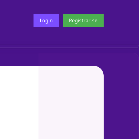
Login
Registrar-se