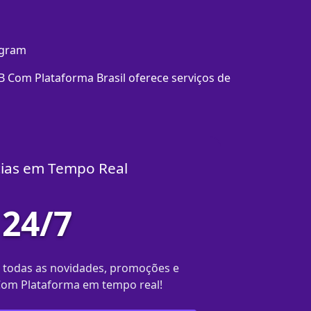
egram
B Com Plataforma Brasil oferece serviços de
cias em Tempo Real
24/7
e todas as novidades, promoções e
Com Plataforma em tempo real!