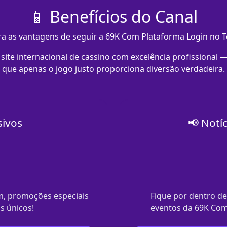
📱 Benefícios do Canal
a as vantagens de seguir a 69K Com Plataforma Login no 
ite internacional de cassino com excelência profissional —
que apenas o jogo justo proporciona diversão verdadeira.
sivos
📢 Notí
m, promoções especiais
Fique por dentro d
s únicos!
eventos da 69K Com