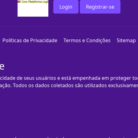
Login
Registrar-se
Políticas de Privacidade
Termos e Condições
Sitemap
de
vacidade de seus usuários e está empenhada em proteger to
ção. Todos os dados coletados são utilizados exclusivamen