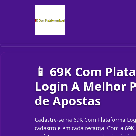
📱 69K Com Plat
Login A Melhor 
de Apostas
Cadastre-se na 69K Com Plataforma Lo
cadastro e em cada recarga. Com a 69K