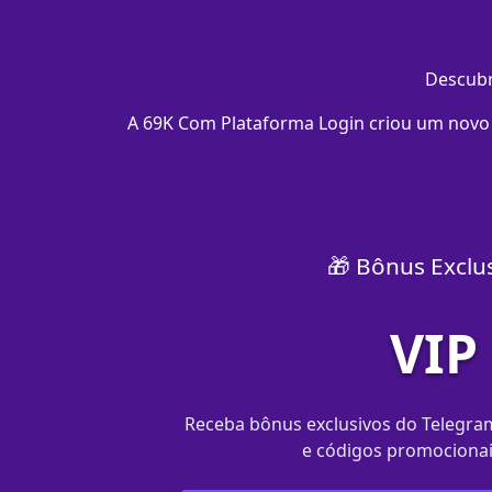
Descubr
A 69K Com Plataforma Login criou um novo s
🎁 Bônus Exclu
VIP
Receba bônus exclusivos do Telegra
e códigos promocionai