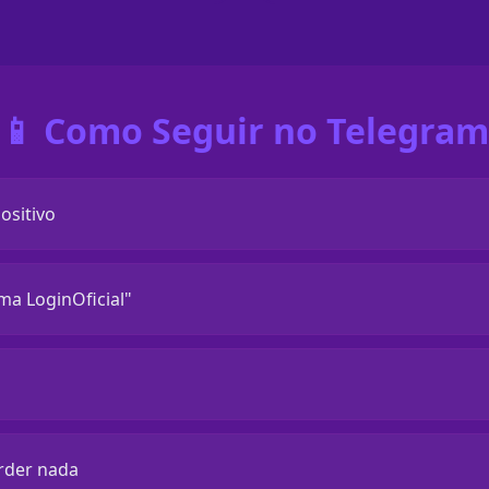
📱 Como Seguir no Telegram
ositivo
ma LoginOficial"
erder nada