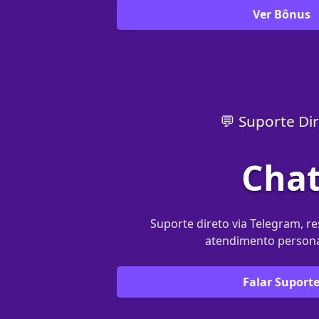
Ver Bônus
💬 Suporte Di
Cha
Suporte direto via Telegram, r
atendimento persona
Falar Suport