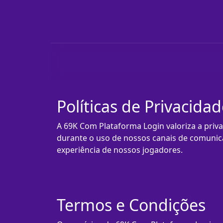
Políticas de Privacida
A 69K Com Plataforma Login valoriza a pri
durante o uso de nossos canais de comunica
experiência de nossos jogadores.
Termos e Condições