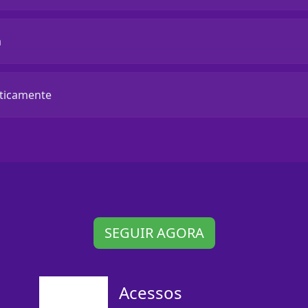
a
aticamente
SEGUIR AGORA
Acessos