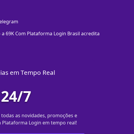
Telegram
 a 69K Com Plataforma Login Brasil acredita
cias em Tempo Real
24/7
e todas as novidades, promoções e
 Plataforma Login em tempo real!