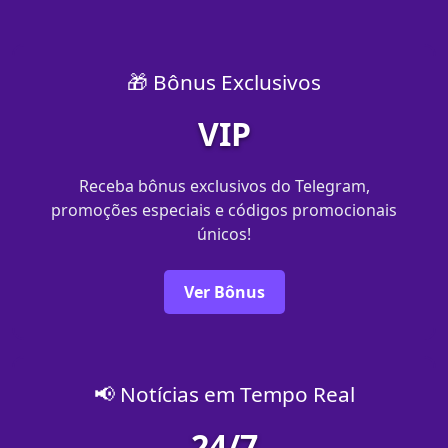
🎁 Bônus Exclusivos
VIP
Receba bônus exclusivos do Telegram,
promoções especiais e códigos promocionais
únicos!
Ver Bônus
📢 Notícias em Tempo Real
24/7