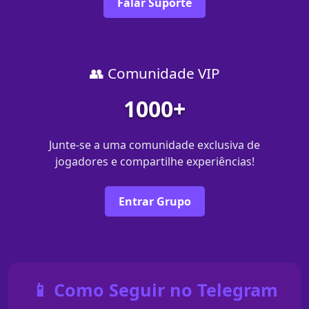
Falar Suporte
👥 Comunidade VIP
1000+
Junte-se a uma comunidade exclusiva de
jogadores e compartilhe experiências!
Entrar Grupo
📱 Como Seguir no Telegram