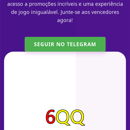
acesso a promoções incríveis e uma experiência
de jogo inigualável. Junte-se aos vencedores
agora!
SEGUIR NO TELEGRAM