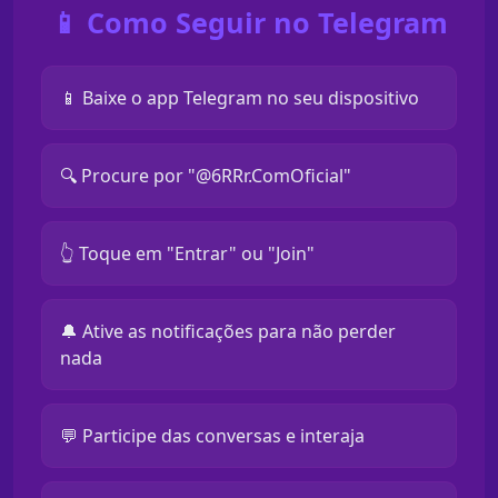
📱 Como Seguir no Telegram
📱 Baixe o app Telegram no seu dispositivo
🔍 Procure por "@6RRr.ComOficial"
👆 Toque em "Entrar" ou "Join"
🔔 Ative as notificações para não perder
nada
💬 Participe das conversas e interaja