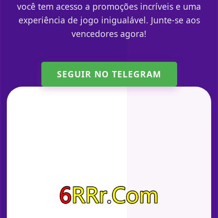
você tem acesso a promoções incríveis e uma
experiência de jogo inigualável. Junte-se aos
vencedores agora!
SEGUIR NO TELEGRAM