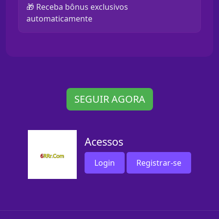
🎁 Receba bônus exclusivos
automaticamente
SEGUIR AGORA
Acessos
Login
Registrar-se