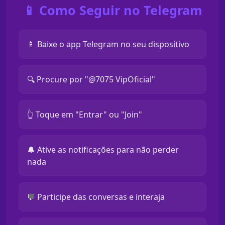
📱 Como Seguir no Telegram
📱 Baixe o app Telegram no seu dispositivo
🔍 Procure por "@7075 VipOficial"
👆 Toque em "Entrar" ou "Join"
🔔 Ative as notificações para não perder
nada
💬 Participe das conversas e interaja