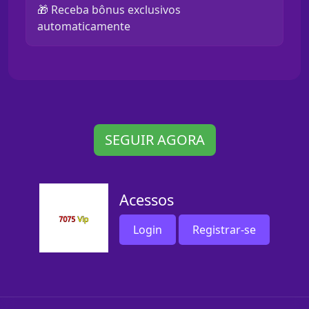
🎁 Receba bônus exclusivos
automaticamente
SEGUIR AGORA
Acessos
Login
Registrar-se