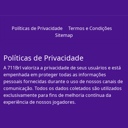
Políticas de Privacidade
Termos e Condições
Sitemap
Políticas de Privacidade
A 711Brl valoriza a privacidade de seus usuários e está
empenhada em proteger todas as informações
pessoais fornecidas durante o uso de nossos canais de
comunicação. Todos os dados coletados são utilizados
exclusivamente para fins de melhoria contínua da
experiência de nossos jogadores.