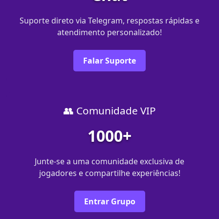
Suporte direto via Telegram, respostas rápidas e
atendimento personalizado!
Falar Suporte
👥 Comunidade VIP
1000+
Junte-se a uma comunidade exclusiva de
jogadores e compartilhe experiências!
Entrar Grupo