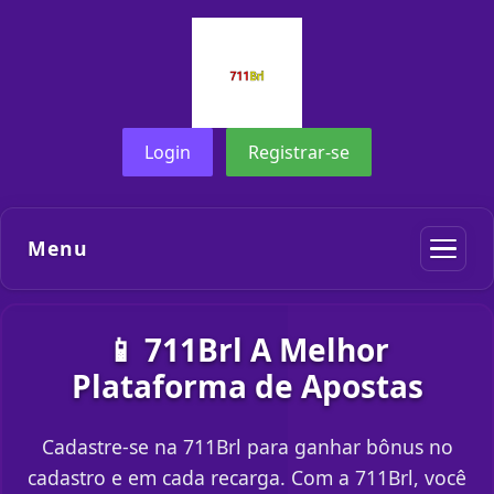
Login
Registrar-se
Menu
📱 711Brl A Melhor
Plataforma de Apostas
Cadastre-se na 711Brl para ganhar bônus no
cadastro e em cada recarga. Com a 711Brl, você