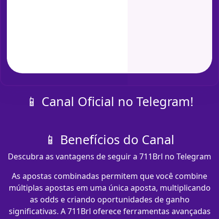
📱 Canal Oficial no Telegram!
📱 Benefícios do Canal
Descubra as vantagens de seguir a 711Brl no Telegram
As apostas combinadas permitem que você combine
múltiplas apostas em uma única aposta, multiplicando
as odds e criando oportunidades de ganho
significativas. A 711Brl oferece ferramentas avançadas