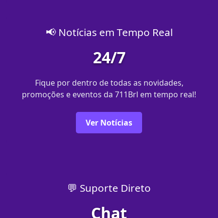
📢 Notícias em Tempo Real
24/7
Fique por dentro de todas as novidades,
promoções e eventos da 711Brl em tempo real!
Ver Notícias
💬 Suporte Direto
Chat