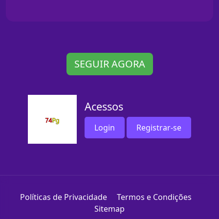
SEGUIR AGORA
Acessos
Login
Registrar-se
Políticas de Privacidade
Termos e Condições
Sitemap