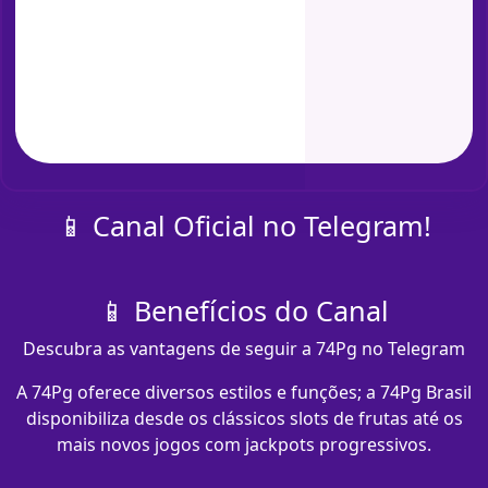
📱 Canal Oficial no Telegram!
📱 Benefícios do Canal
Descubra as vantagens de seguir a 74Pg no Telegram
A 74Pg oferece diversos estilos e funções; a 74Pg Brasil
disponibiliza desde os clássicos slots de frutas até os
mais novos jogos com jackpots progressivos.