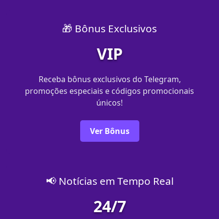
🎁 Bônus Exclusivos
VIP
Receba bônus exclusivos do Telegram,
promoções especiais e códigos promocionais
únicos!
Ver Bônus
📢 Notícias em Tempo Real
24/7