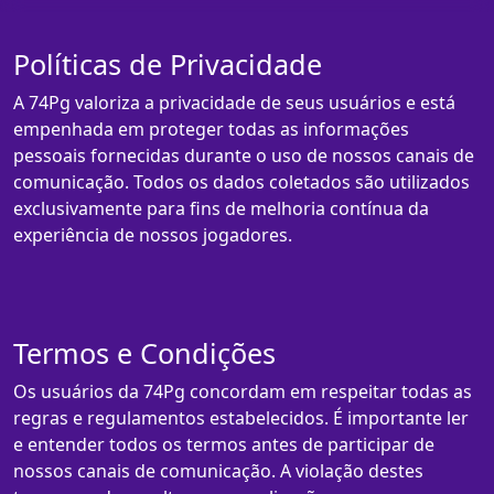
Políticas de Privacidade
A 74Pg valoriza a privacidade de seus usuários e está
empenhada em proteger todas as informações
pessoais fornecidas durante o uso de nossos canais de
comunicação. Todos os dados coletados são utilizados
exclusivamente para fins de melhoria contínua da
experiência de nossos jogadores.
Termos e Condições
Os usuários da 74Pg concordam em respeitar todas as
regras e regulamentos estabelecidos. É importante ler
e entender todos os termos antes de participar de
nossos canais de comunicação. A violação destes