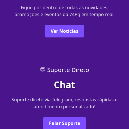
Fique por dentro de todas as novidades,
promoções e eventos da 74Pg em tempo real!
Ver Notícias
💬 Suporte Direto
Chat
Suporte direto via Telegram, respostas rápidas e
atendimento personalizado!
Falar Suporte