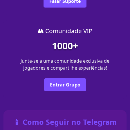
Falar Suporte
👥 Comunidade VIP
1000+
Junte-se a uma comunidade exclusiva de
jogadores e compartilhe experiências!
Entrar Grupo
📱 Como Seguir no Telegram