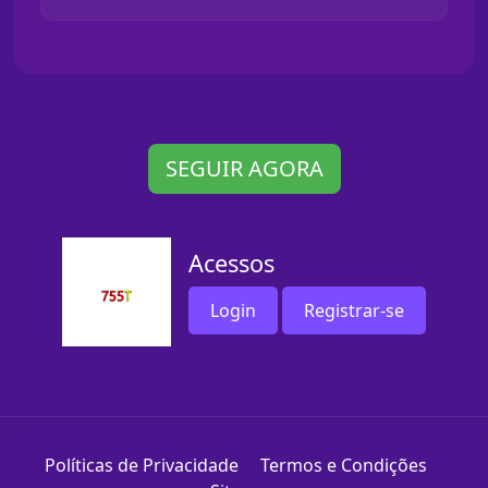
SEGUIR AGORA
Acessos
Login
Registrar-se
Políticas de Privacidade
Termos e Condições