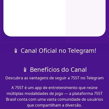
📱 Canal Oficial no Telegram!
📱 Benefícios do Canal
Descubra as vantagens de seguir a 755T no Telegram
A 755T é um app de entretenimento que reúne
múltiplas modalidades de jogo — a plataforma 755T
Brasil conta com uma vasta comunidade de usuários
que compartilham a diversão.