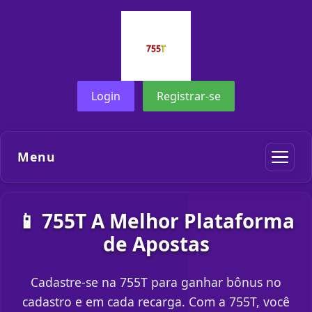
Login
Registrar-se
Menu
📱 755T A Melhor Plataforma
de Apostas
Cadastre-se na 755T para ganhar bônus no
cadastro e em cada recarga. Com a 755T, você