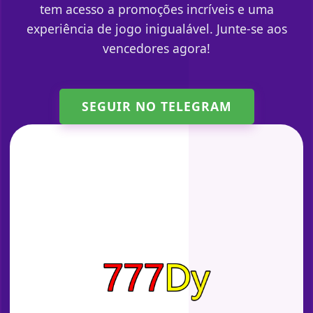
tem acesso a promoções incríveis e uma
experiência de jogo inigualável. Junte-se aos
vencedores agora!
SEGUIR NO TELEGRAM