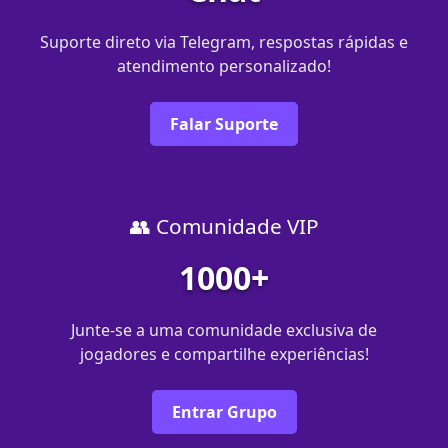
Suporte direto via Telegram, respostas rápidas e
atendimento personalizado!
Falar Suporte
👥 Comunidade VIP
1000+
Junte-se a uma comunidade exclusiva de
jogadores e compartilhe experiências!
Entrar Grupo