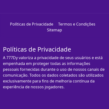
Políticas de Privacidade
Termos e Condições
Sitemap
Políticas de Privacidade
A 777Dy valoriza a privacidade de seus usuários e está
empenhada em proteger todas as informações
pessoais fornecidas durante o uso de nossos canais de
comunicação. Todos os dados coletados são utilizados
exclusivamente para fins de melhoria contínua da
experiência de nossos jogadores.