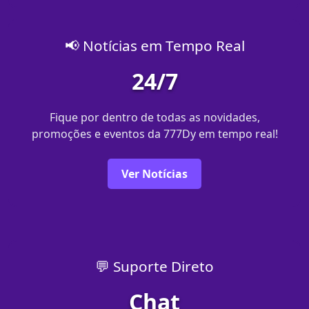
📢 Notícias em Tempo Real
24/7
Fique por dentro de todas as novidades,
promoções e eventos da 777Dy em tempo real!
Ver Notícias
💬 Suporte Direto
Chat