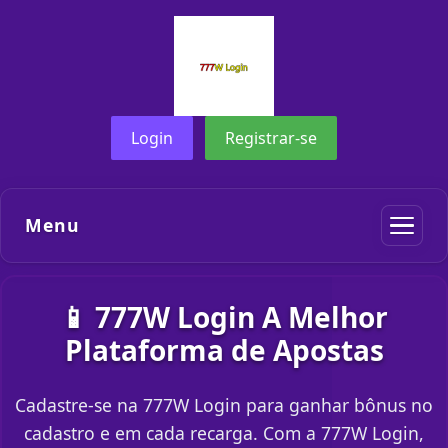
Login
Registrar-se
Menu
📱 777W Login A Melhor
Plataforma de Apostas
Cadastre-se na 777W Login para ganhar bônus no
cadastro e em cada recarga. Com a 777W Login,