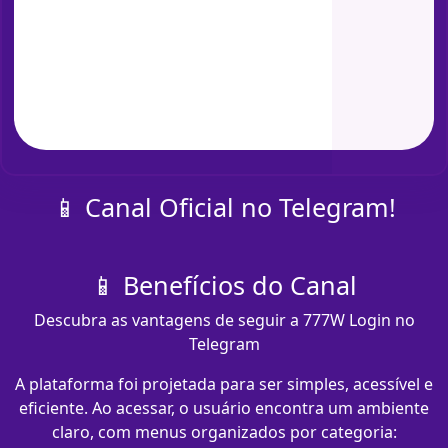
📱 Canal Oficial no Telegram!
📱 Benefícios do Canal
Descubra as vantagens de seguir a 777W Login no
Telegram
A plataforma foi projetada para ser simples, acessível e
eficiente. Ao acessar, o usuário encontra um ambiente
claro, com menus organizados por categoria: