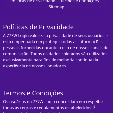
Políticas de Privacidade
Termos e Condições
Sitemap
Políticas de Privacidade
A 777W Login valoriza a privacidade de seus usuários e
está empenhada em proteger todas as informações
pessoais fornecidas durante o uso de nossos canais de
comunicação. Todos os dados coletados são utilizados
exclusivamente para fins de melhoria contínua da
experiência de nossos jogadores.
Termos e Condições
Os usuários da 777W Login concordam em respeitar
todas as regras e regulamentos estabelecidos. É