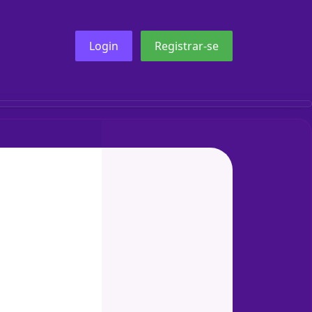
Login
Registrar-se