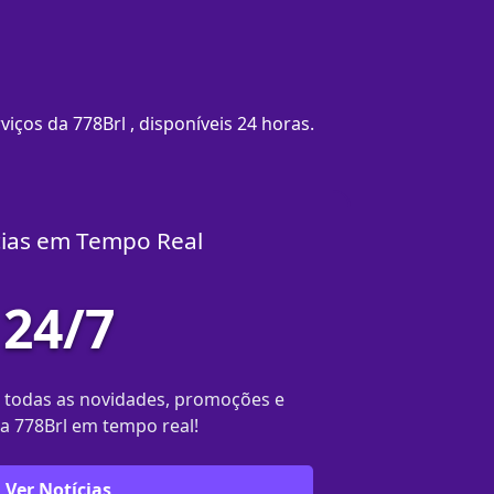
iços da 778Brl , disponíveis 24 horas.
cias em Tempo Real
24/7
e todas as novidades, promoções e
a 778Brl em tempo real!
Ver Notícias