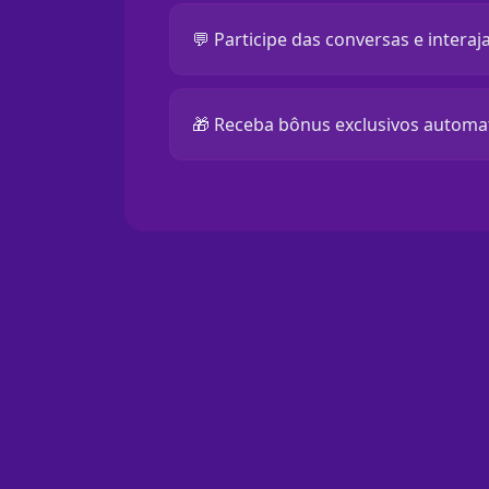
💬 Participe das conversas e interaj
🎁 Receba bônus exclusivos autom