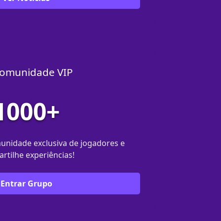
Comunidade VIP
1000+
unidade exclusiva de jogadores e
rtilhe experiências!
Entrar Grupo