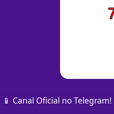
📱 Canal Oficial no Telegram!