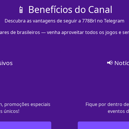
📱 Benefícios do Canal
Descubra as vantagens de seguir a 778Brl no Telegram
res de brasileiros — venha aproveitar todos os jogos e serv
sivos
📢 Notí
m, promoções especiais
Fique por dentro d
s únicos!
eventos d