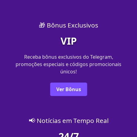
🎁 Bônus Exclusivos
VIP
Receba bônus exclusivos do Telegram,
promoções especiais e códigos promocionais
únicos!
Ver Bônus
📢 Notícias em Tempo Real
24/7