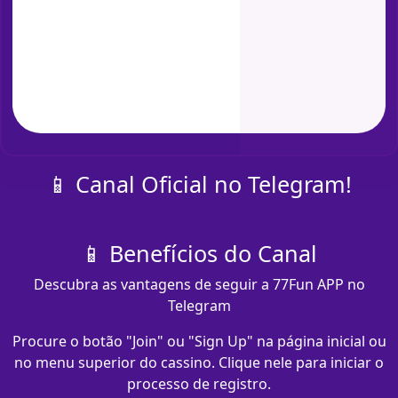
📱 Canal Oficial no Telegram!
📱 Benefícios do Canal
Descubra as vantagens de seguir a 77Fun APP no
Telegram
Procure o botão "Join" ou "Sign Up" na página inicial ou
no menu superior do cassino. Clique nele para iniciar o
processo de registro.