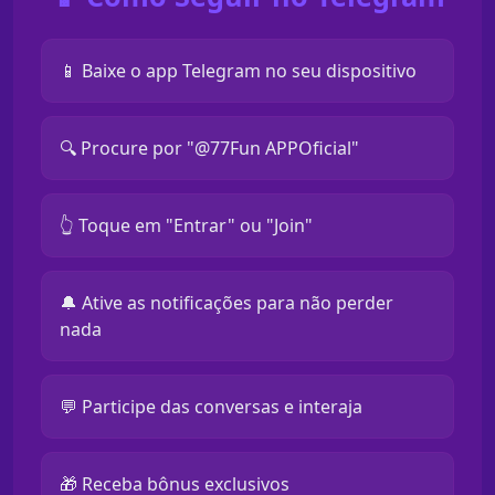
📱 Baixe o app Telegram no seu dispositivo
🔍 Procure por "@77Fun APPOficial"
👆 Toque em "Entrar" ou "Join"
🔔 Ative as notificações para não perder
nada
💬 Participe das conversas e interaja
🎁 Receba bônus exclusivos