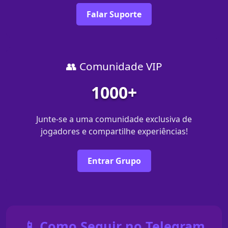
Falar Suporte
👥 Comunidade VIP
1000+
Junte-se a uma comunidade exclusiva de
jogadores e compartilhe experiências!
Entrar Grupo
📱 Como Seguir no Telegram