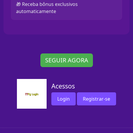
🎁 Receba bônus exclusivos
automaticamente
SEGUIR AGORA
Acessos
Login
Registrar-se