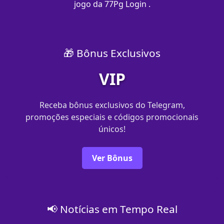
jogo da 77Pg Login .
🎁 Bônus Exclusivos
VIP
Receba bônus exclusivos do Telegram,
promoções especiais e códigos promocionais
únicos!
Ver Bônus
📢 Notícias em Tempo Real