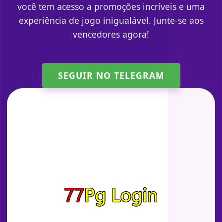
você tem acesso a promoções incríveis e uma
experiência de jogo inigualável. Junte-se aos
vencedores agora!
SEGUIR NO TELEGRAM