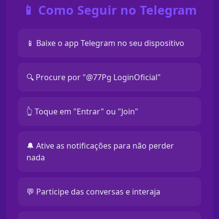
📱 Como Seguir no Telegram
📱 Baixe o app Telegram no seu dispositivo
🔍 Procure por "@77Pg LoginOficial"
👆 Toque em "Entrar" ou "Join"
🔔 Ative as notificações para não perder
nada
💬 Participe das conversas e interaja