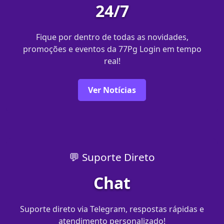
24/7
Fique por dentro de todas as novidades,
promoções e eventos da 77Pg Login em tempo
real!
Ver Notícias
💬 Suporte Direto
Chat
Suporte direto via Telegram, respostas rápidas e
atendimento personalizado!