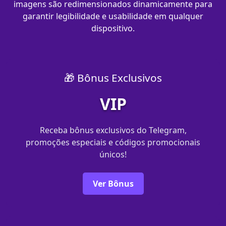
imagens são redimensionados dinamicamente para
garantir legibilidade e usabilidade em qualquer
dispositivo.
🎁 Bônus Exclusivos
VIP
Receba bônus exclusivos do Telegram,
promoções especiais e códigos promocionais
únicos!
Ver Bônus