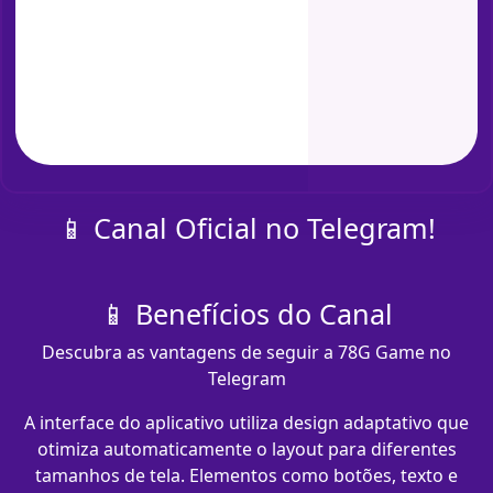
📱 Canal Oficial no Telegram!
📱 Benefícios do Canal
Descubra as vantagens de seguir a 78G Game no
Telegram
A interface do aplicativo utiliza design adaptativo que
otimiza automaticamente o layout para diferentes
tamanhos de tela. Elementos como botões, texto e