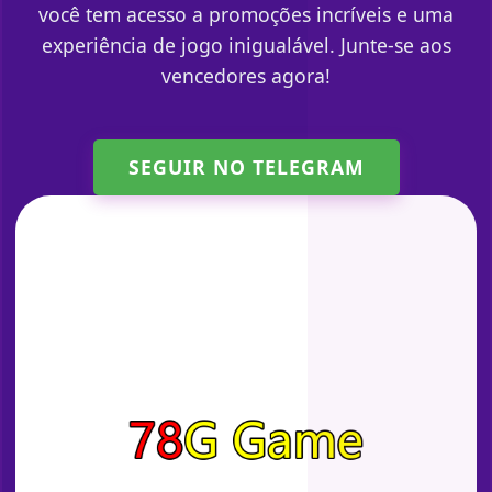
você tem acesso a promoções incríveis e uma
experiência de jogo inigualável. Junte-se aos
vencedores agora!
SEGUIR NO TELEGRAM