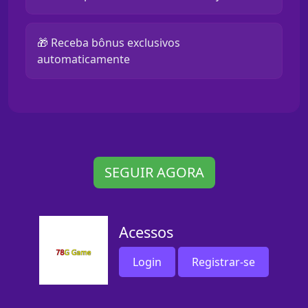
🎁 Receba bônus exclusivos
automaticamente
SEGUIR AGORA
Acessos
Login
Registrar-se